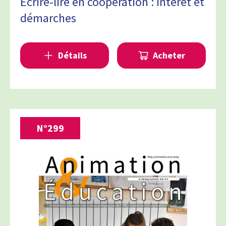
Écrire-lire en coopération : intérêt et
démarches
Détails
Acheter
N°
299