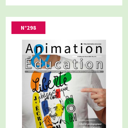
N°
298