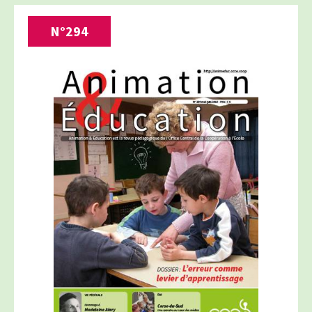
N°
294