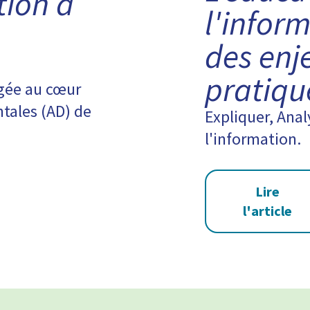
tion à
l'infor
des enj
pratiqu
gée au cœur
tales (AD) de
Expliquer, Anal
l'information.
Lire
l'article