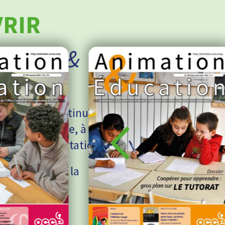
RIR
mation &
vue ? Vous continuez
ns votre école, à
re de documentation.
uvez-le dans la