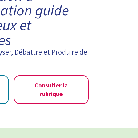
mation guide
eux et
es
yser, Débattre et Produire de
Consulter la
rubrique