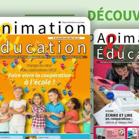
DÉCOUV
Les numéros d’Ani
Éducation
Vous êtes abonnés papier à notre re
de recevoir Animation & Education da
votre domicile ou encore votre cent
Vous avez manqué un numéro ? Retro
librairie et commandez-le en ligne.