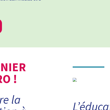
RNIER
O !
re la
L’éduca