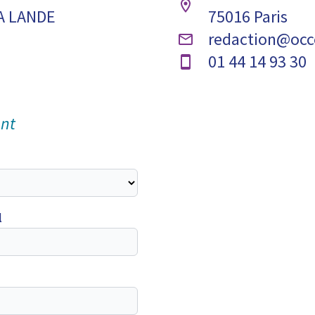
A LANDE
75016 Paris
redaction@occ
01 44 14 93 30
ent
l