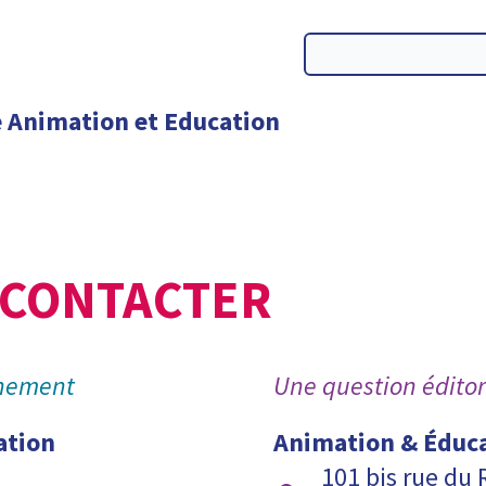
 CONTACTER
nnement
Une question éditor
ation
Animation & Éduc
101 bis rue du