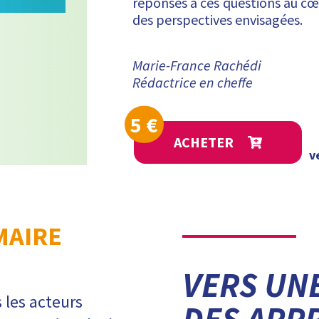
réponses à ces questions au cœ
des perspectives envisagées.
Marie-France Rachédi
Rédactrice en cheffe
5
€
ACHETER
v
AIRE
VERS UN
s les acteurs