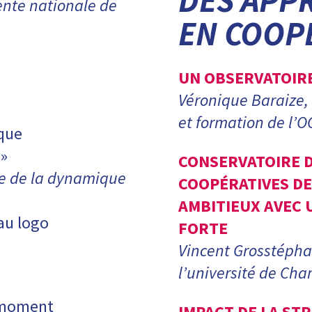
DES APP
nte nationale de
EN COOP
UN OBSERVATOIRE
Véronique Baraize,
et formation de l’O
ique
 »
CONSERVATOIRE 
e de la dynamique
COOPÉRATIVES DE 
AMBITIEUX AVEC 
au logo
FORTE
Vincent Grosstépha
l’université de C
d moment
IMPACT DE LA ST