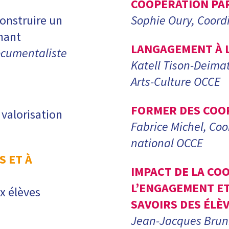
COOPÉRATION PAR
onstruire un
Sophie Oury, Coord
nant
LANGAGEMENT À 
ocumentaliste
Katell Tison-Deimat
Arts-Culture OCCE
FORMER DES COO
 valorisation
Fabrice Michel, Co
national OCCE
S ET À
IMPACT DE LA CO
L’ENGAGEMENT ET
x élèves
SAVOIRS DES ÉLÈ
Jean-Jacques Bruni