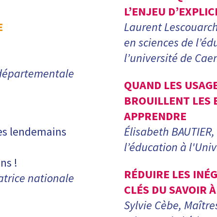
L’ENJEU D’EXPLIC
E
Laurent Lescouarch
en sciences de l’édu
l’université de Ca
 départementale
QUAND LES USAGE
BROUILLENT LES
APPRENDRE
des lendemains
Élisabeth BAUTIER,
l’éducation à l'Unive
ns !
RÉDUIRE LES INÉG
atrice nationale
CLÉS DU SAVOIR 
Sylvie Cèbe, Maître