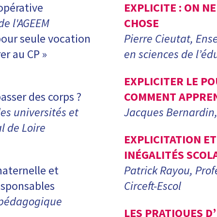
opérative
EXPLICITE : ON N
de l'AGEEM
CHOSE
pour seule vocation
Pierre Cieutat, Ens
rer au CP »
en sciences de l’éd
EXPLICITER LE PO
asser des corps ?
COMMENT APPRE
es universités et
Jacques Bernardin,
l de Loire
EXPLICITATION E
INÉGALITÉS SCOL
maternelle et
Patrick Rayou, Prof
esponsables
Circeft-Escol
 pédagogique
LES PRATIQUES D