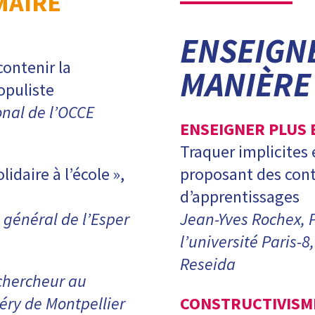
AIRE
ENSEIGNE
contenir la
MANIÈRE 
opuliste
onal de l’OCCE
ENSEIGNER PLUS 
Traquer implicites
lidaire à l’école »,
proposant des cont
d’apprentissages
général de l’Esper
Jean-Yves Rochex, 
l’université Paris-
Reseida
chercheur au
léry de Montpellier
CONSTRUCTIVISM