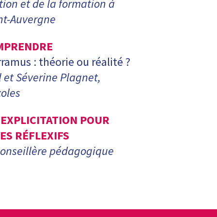
tion et de la formation à
ont-Auvergne
MPRENDRE
rramus : théorie ou réalité ?
 et Séverine Plagnet,
coles
’EXPLICITATION POUR
ES RÉFLEXIFS
conseillère pédagogique