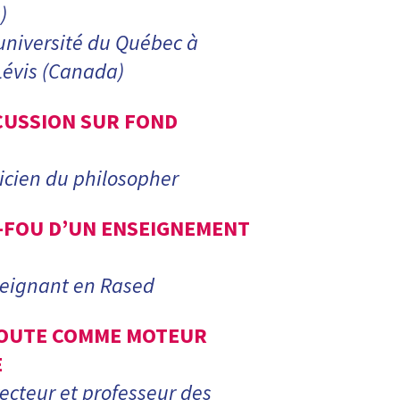
)
université du Québec à
Lévis (Canada)
SCUSSION SUR FOND
ticien du philosopher
-FOU D’UN ENSEIGNEMENT
seignant en Rased
DOUTE COMME MOTEUR
E
ecteur et professeur des