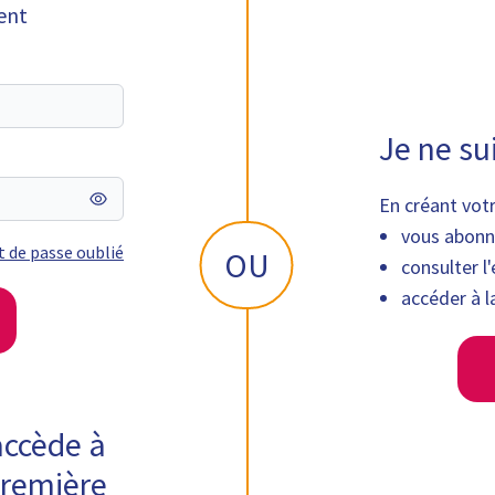
ent
Je ne su
En créant vot
vous abonn
 de passe oublié
OU
consulter 
accéder à la
accède à
première